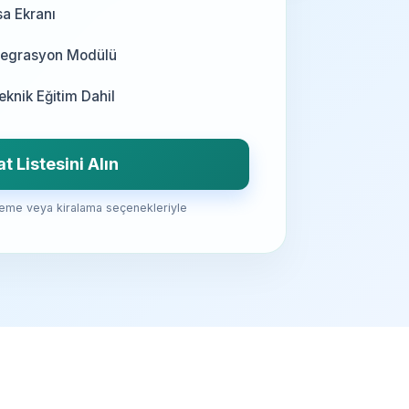
sa Ekranı
tegrasyon Modülü
knik Eğitim Dahil
at Listesini Alın
eme veya kiralama seçenekleriyle