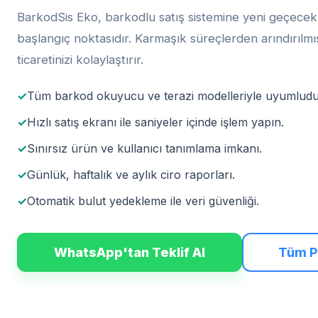
BarkodSis Eko, barkodlu satış sistemine yeni geçecek i
başlangıç noktasıdır. Karmaşık süreçlerden arındırılmış,
ticaretinizi kolaylaştırır.
✓
Tüm barkod okuyucu ve terazi modelleriyle uyumludu
✓
Hızlı satış ekranı ile saniyeler içinde işlem yapın.
✓
Sınırsız ürün ve kullanıcı tanımlama imkanı.
✓
Günlük, haftalık ve aylık ciro raporları.
✓
Otomatik bulut yedekleme ile veri güvenliği.
WhatsApp'tan Teklif Al
Tüm Pa