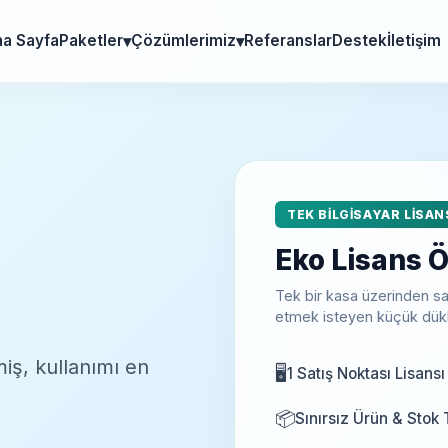
a Sayfa
Paketler
Çözümlerimiz
Referanslar
Destek
İletişim
TEK BİLGİSAYAR LİSAN
Eko Lisans Ö
Tek bir kasa üzerinden sat
etmek isteyen küçük dükka
miş, kullanımı en
🖥️
1 Satış Noktası Lisansı
📦
Sınırsız Ürün & Sto