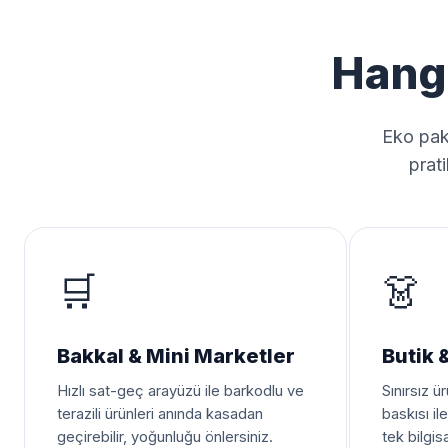
Hangi
Eko pake
prati
🛒
👗
Bakkal & Mini Marketler
Butik &
Hızlı sat-geç arayüzü ile barkodlu ve
Sınırsız ü
terazili ürünleri anında kasadan
baskısı il
geçirebilir, yoğunluğu önlersiniz.
tek bilgi