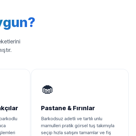
ygun?
ketlerini
ıştır.
🧁
kçılar
Pastane & Fırınlar
 barkodlu
Barkodsuz adetli ve tartılı unlu
uca
mamulleri pratik görsel tuş takımıyla
şlemleri
seçip hızla satışını tamamlar ve fiş