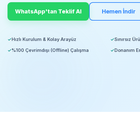
WhatsApp'tan Teklif Al
Hemen İndir
✓
Hızlı Kurulum & Kolay Arayüz
✓
Sınırsız Ür
✓
%100 Çevrimdışı (Offline) Çalışma
✓
Donanım E