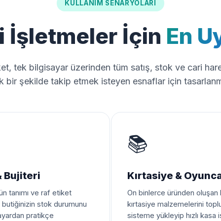
KULLANIM SENARYOLARI
 İşletmeler İçin
En U
t, tek bilgisayar üzerinden tüm satış, stok ve cari hare
k bir şekilde takip etmek isteyen esnaflar için tasarlanm
📚
 Bujiteri
Kırtasiye & Oyunca
rün tanımı ve raf etiket
On binlerce üründen oluşan
e butiğinizin stok durumunu
kırtasiye malzemelerini topl
sayardan pratikçe
sisteme yükleyip hızlı kasa i