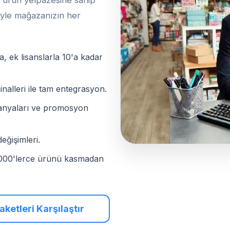
ş ürün yelpazesine sahip
ğiyle mağazanızın her
, ek lisanslarla 10'a kadar
inalleri ile tam entegrasyon.
panyaları ve promosyon
değişimleri.
0.000'lerce ürünü kasmadan
ketleri Karşılaştır