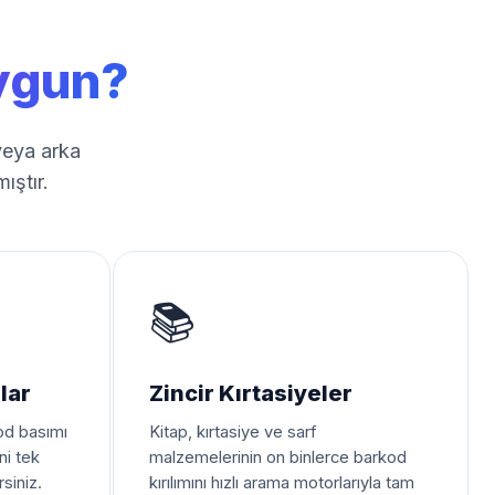
ygun?
veya arka
ıştır.
📚
lar
Zincir Kırtasiyeler
kod basımı
Kitap, kırtasiye ve sarf
ni tek
malzemelerinin on binlerce barkod
siniz.
kırılımını hızlı arama motorlarıyla tam