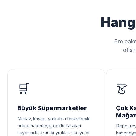
Hangi
Pro pake
ofisi
🛒
👗
Büyük Süpermarketler
Çok Ka
Mağaz
Manav, kasap, şarküteri terazileriyle
online haberleşir, çoklu kasaları
Depo, rey
sayesinde uzun kuyrukları saniyeler
haberleşm