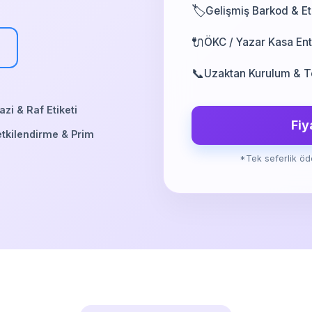
🏷️
Gelişmiş Barkod & Et
🔌
ÖKC / Yazar Kasa En
📞
Uzaktan Kurulum & Te
razi & Raf Etiketi
Fiy
etkilendirme & Prim
*Tek seferlik öd