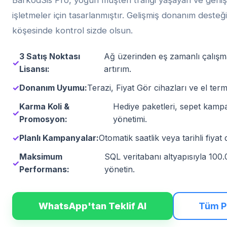
BarkodSis Pro, yoğun müşteri trafiği yaşayan ve geni
işletmeler için tasarlanmıştır. Gelişmiş donanım deste
köşesinde kontrol sizde olsun.
3 Satış Noktası
Ağ üzerinden eş zamanlı çalışma
✓
Lisansı:
artırım.
✓
Donanım Uyumu:
Terazi, Fiyat Gör cihazları ve el term
Karma Koli &
Hediye paketleri, sepet kam
✓
Promosyon:
yönetimi.
✓
Planlı Kampanyalar:
Otomatik saatlik veya tarihli fiyat 
Maksimum
SQL veritabanı altyapısıyla 10
✓
Performans:
yönetin.
WhatsApp'tan Teklif Al
Tüm Pa