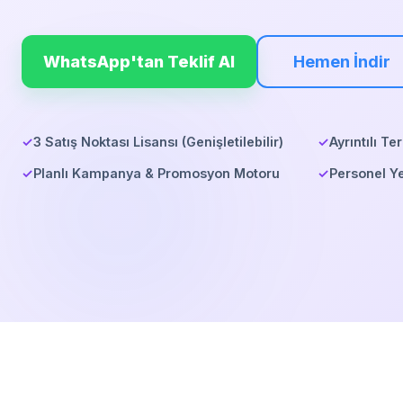
WhatsApp'tan Teklif Al
Hemen İndir
✓
3 Satış Noktası Lisansı (Genişletilebilir)
✓
Ayrıntılı Te
✓
Planlı Kampanya & Promosyon Motoru
✓
Personel Y