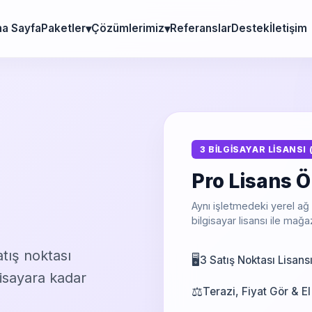
a Sayfa
Paketler
Çözümlerimiz
Referanslar
Destek
İletişim
3 BİLGİSAYAR LİSANSI 
Pro Lisans Ö
Aynı işletmedeki yerel ağ
bilgisayar lisansı ile mağa
atış noktası
🖥️
3 Satış Noktası Lisans
lgisayara kadar
⚖️
Terazi, Fiyat Gör & E