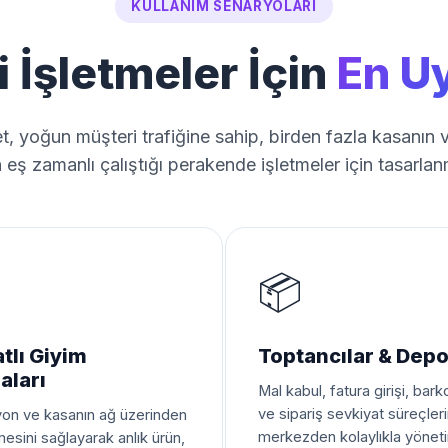
KULLANIM SENARYOLARI
 İşletmeler İçin
En U
t, yoğun müşteri trafiğine sahip, birden fazla kasanın 
n eş zamanlı çalıştığı perakende işletmeler için tasarlanm
📦
tlı Giyim
Toptancılar & Depo
aları
Mal kabul, fatura girişi, bar
ve sipariş sevkiyat süreçleri
on ve kasanın ağ üzerinden
merkezden kolaylıkla yönetir
esini sağlayarak anlık ürün,