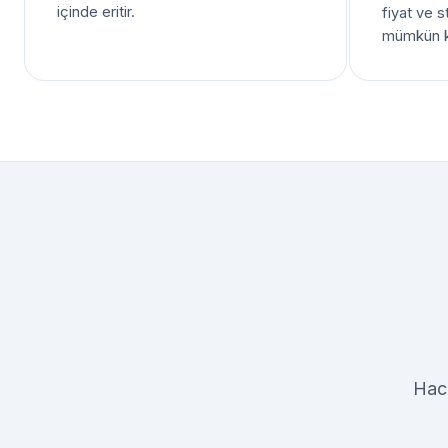
içinde eritir.
fiyat ve s
mümkün kı
Haci