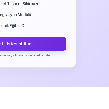
iket Tasarım Sihirbazı
tegrasyon Modülü
knik Eğitim Dahil
at Listesini Alın
eme veya kiralama seçenekleriyle