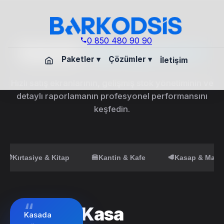
0 850 480 90 90
Sektör
Deneyimleri
Paketler
▾
Çözümler
▾
İletişim
Hızlı satış ekranlarının, gelişmiş stok yönetiminin ve
detaylı raporlamanın profesyonel performansını
keşfedin.
📚
Kırtasiye & Kitap
🍔
Kantin & Kafe
🥩
Kasap & Mana
“
Kasa
Kasada