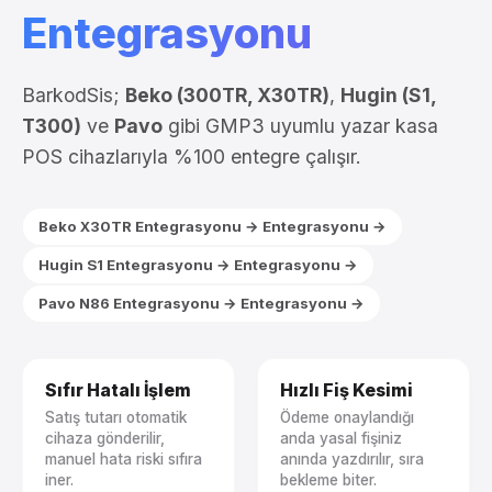
Entegrasyonu
BarkodSis;
Beko (300TR, X30TR)
,
Hugin (S1,
T300)
ve
Pavo
gibi GMP3 uyumlu yazar kasa
POS cihazlarıyla %100 entegre çalışır.
Beko X30TR Entegrasyonu →
Entegrasyonu →
Hugin S1 Entegrasyonu →
Entegrasyonu →
Pavo N86 Entegrasyonu →
Entegrasyonu →
Sıfır Hatalı İşlem
Hızlı Fiş Kesimi
Satış tutarı otomatik
Ödeme onaylandığı
cihaza gönderilir,
anda yasal fişiniz
manuel hata riski sıfıra
anında yazdırılır, sıra
iner.
bekleme biter.