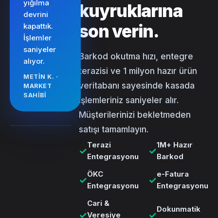
yığılma
kuyruklarına
devrini
son verin.
kapattık.
İşlemler
saniyeler
Barkod okutma hızı, entegre
alıyor.
terazisi ve 1 milyon hazır ürün
METIN K. ·
veritabanı sayesinde kasada
MARKET
SAHIBI
işlemleriniz saniyeler alır.
Müşterilerinizi bekletmeden
satışı tamamlayın.
Terazi
1M+ Hazır
✓
✓
Entegrasyonu
Barkod
ÖKC
e-Fatura
✓
✓
Entegrasyonu
Entegrasyonu
Cari &
Dokunmatik
✓
✓
Veresiye