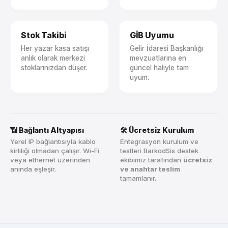
Stok Takibi
GİB Uyumu
Her yazar kasa satışı
Gelir İdaresi Başkanlığı
anlık olarak merkezi
mevzuatlarına en
stoklarınızdan düşer.
güncel haliyle tam
uyum.
📶 Bağlantı Altyapısı
🛠️ Ücretsiz Kurulum
Yerel IP bağlantısıyla kablo
Entegrasyon kurulum ve
kirliliği olmadan çalışır. Wi-Fi
testleri BarkodSis destek
veya ethernet üzerinden
ekibimiz tarafından
ücretsiz
anında eşleşir.
ve anahtar teslim
tamamlanır.