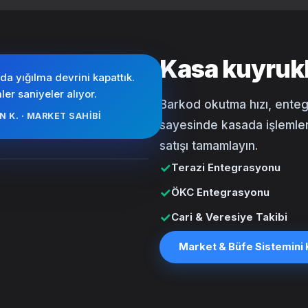
Kasa kuyrukl
da yığılma devrini kapattık.
ler saniyeler alıyor.
Barkod okutma hızı, entegr
N K. · MARKET SAHIBI
sayesinde kasada işlemleri
satışı tamamlayın.
✓
Terazi Entegrasyonu
✓
ÖKC Entegrasyonu
✓
Cari & Veresiye Takibi
Market & Büfe
Sistemini 