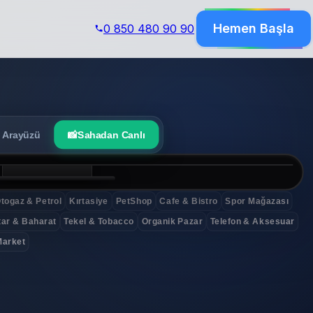
Hemen Başla
0 850 480 90 90
 Arayüzü
📸
Sahadan Canlı
lu market kasası.
togaz & Petrol
Kırtasiye
PetShop
Cafe & Bistro
Spor Mağazası
ar & Baharat
Tekel & Tobacco
Organik Pazar
Telefon & Aksesuar
Market