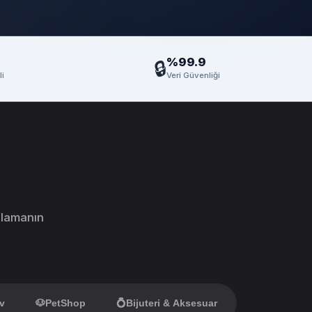
%99.9
🔒
i
Veri Güvenliği
orlamanın
v
🐶
PetShop
💍
Bijuteri & Aksesuar