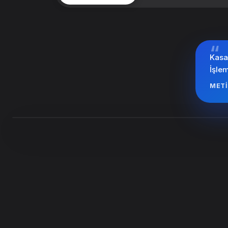
“
Kasa
İşlem
METI