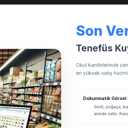
Son Ver
Tenefüs Ku
Okul kantinlerinde zam
en yüksek satış hacmin
Dokunmatik Görsel 
Simit, poğaça, ka
anında satın. Kasa 