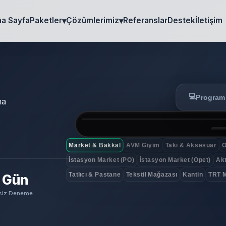
a Sayfa
Paketler
Çözümlerimiz
Referanslar
Destek
İletişim
Gerçek İşletme
✓ SAHADAN KURULUM
Market & Bakkal
💻
Program
ma
Barkod okuyucu ve terazi entegrasyon
Market & Bakkal
AVM Giyim
Takı & Aksesuar
O
İstasyon Market (PO)
İstasyon Market (Opet)
Akt
Tatlıcı & Pastane
Tekstil Mağazası
Kantin
TRT 
 Gün
siz Deneme