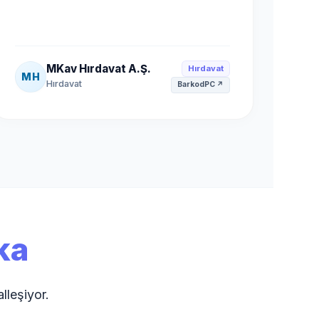
MKav Hırdavat A.Ş.
Hırdavat
MH
Hırdavat
BarkodPC
↗
ka
lleşiyor.