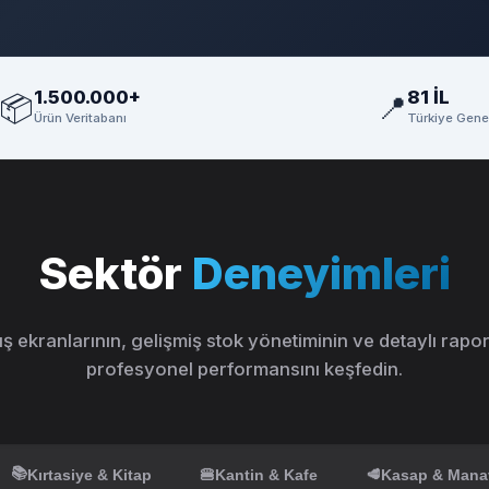
1.500.000+
81 İL
📦
📍
Ürün Veritabanı
Türkiye Genel
Sektör
Deneyimleri
tış ekranlarının, gelişmiş stok yönetiminin ve detaylı rap
profesyonel performansını keşfedin.
📚
Kırtasiye & Kitap
🍔
Kantin & Kafe
🥩
Kasap & Mana