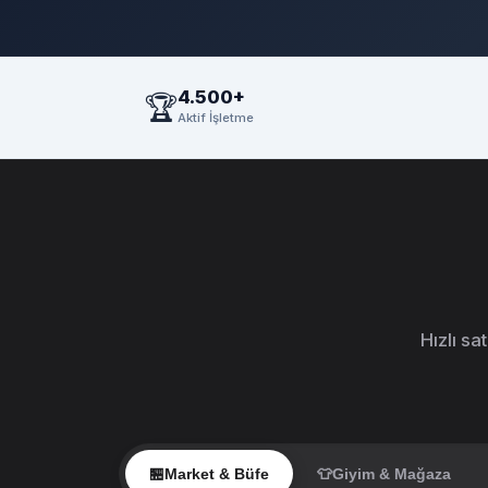
4.500+
🏆
Aktif İşletme
Hızlı sa
🏪
Market & Büfe
👕
Giyim & Mağaza