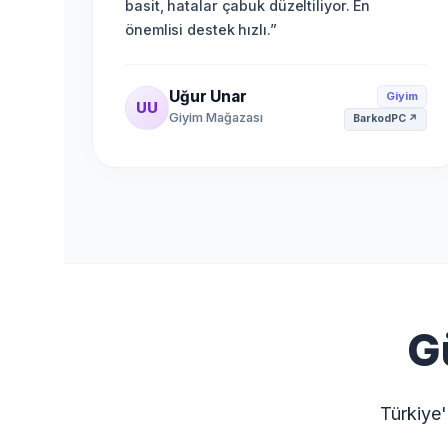
basit, hatalar çabuk düzeltiliyor. En
önemlisi destek hızlı.
”
Uğur Unar
Giyim
UU
Giyim Mağazası
BarkodPC
↗
G
Türkiye'