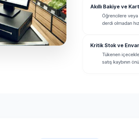
Akıllı Bakiye ve Kar
Öğrencilere veya 
derdi olmadan hızl
Kritik Stok ve Envan
Tükenen içecekler
satış kaybının ön